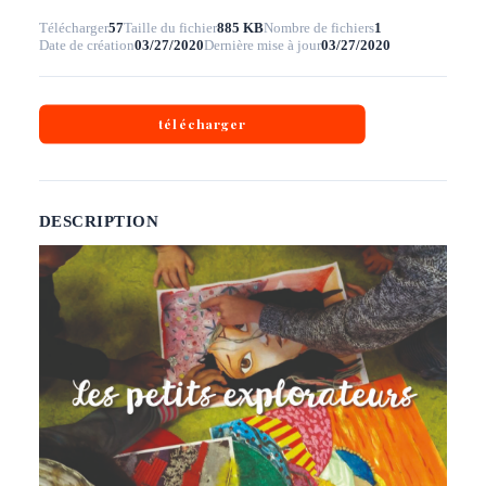
Télécharger
57
Taille du fichier
885 KB
Nombre de fichiers
1
Date de création
03/27/2020
Dernière mise à jour
03/27/2020
télécharger
DESCRIPTION