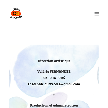
Théâtre de l’Autre Côté
Les Spectacles
Direction artistique
Explorations Collectives
Valérie FERNANDEZ
Calendrier
06 10 14 90 65
theatredelautrecote@gmail.com
♦
Production et administration