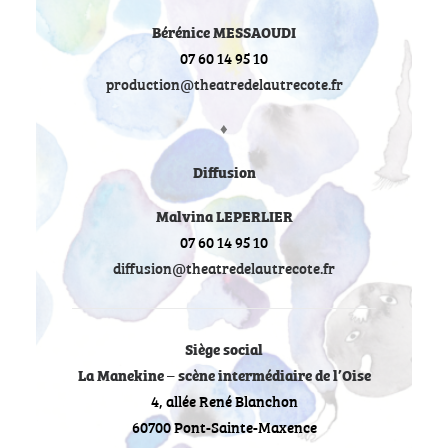
Bérénice MESSAOUDI
07 60 14 95 10
production@theatredelautrecote.fr
♦
Diffusion
Malvina LEPERLIER
07 60 14 95 10
diffusion@theatredelautrecote.fr
Siège social
La Manekine – scène intermédiaire de l’Oise
4, allée René Blanchon
60700 Pont-Sainte-Maxence