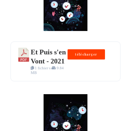
Et Puis s'en
télécharger
Vont - 2021
1 fichier·s
9.84
MB