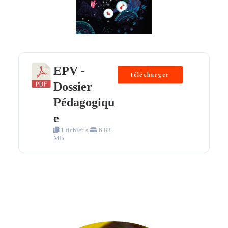
EPV -
télécharger
Dossier
Pédagogiqu
e
1 fichier·s
6.83
MB