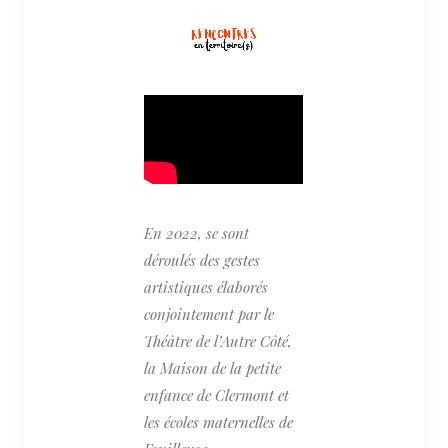
En 2022, se sont
déroulés des gestes
artistiques élaborés
conjointement par le
Théâtre de l’Autre Côté,
la Maison de la petite
enfance de Clermont et
les écoles maternelles de