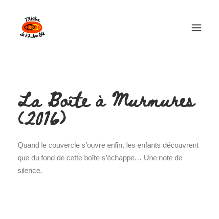
La Boîte à Murmures
Théâtre de l’Autre Côté
(2016)
Les Spectacles
Explorations Collectives
Quand le couvercle s’ouvre enfin, les enfants découvrent
Calendrier
que du fond de cette boîte s’échappe… Une note de
silence.