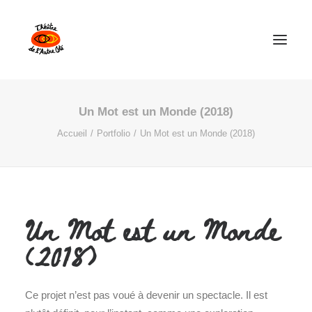
Un Mot est un Monde (2018)
Théâtre de l’Autre Côté
Accueil
Portfolio
Un Mot est un Monde (2018)
Les Spectacles
Explorations Collectives
Un Mot est un Monde
Calendrier
(2018)
Ce projet n’est pas voué à devenir un spectacle. Il est